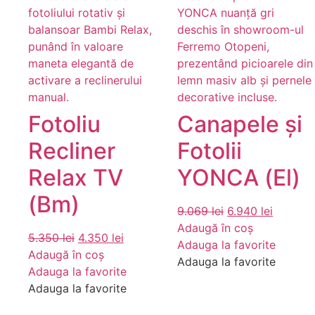
Fotoliu
Canapele și
Recliner
Fotolii
Relax TV
YONCA (El)
(Bm)
Prețul
Prețul
9.069
lei
6.940
lei
inițial
curent
Adaugă în coș
Prețul
Prețul
5.350
lei
4.350
lei
a
este:
Adauga la favorite
inițial
curent
Adaugă în coș
fost:
6.940 le
Adauga la favorite
a
este:
Adauga la favorite
9.069 lei.
fost:
4.350 lei.
Adauga la favorite
5.350 lei.