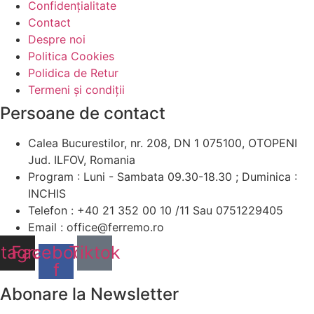
Confidențialitate
Contact
Despre noi
Politica Cookies
Polidica de Retur
Termeni și condiții
Persoane de contact
Calea Bucurestilor, nr. 208, DN 1 075100, OTOPENI
Jud. ILFOV, Romania
Program : Luni - Sambata 09.30-18.30 ; Duminica :
INCHIS
Telefon : +40 21 352 00 10 /11 Sau 0751229405
Email : office@ferremo.ro
stagram
Facebook-
Tiktok
f
Abonare la Newsletter