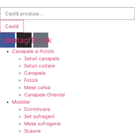
Sari
Caută
la
după:
conținut
Caută
cebook
Instagram
Tiktok
Canapele si Fotolii
Seturi canapele
Seturi coltare
Canapele
Fotolii
Mese cafea
Canapele Oriental
Mobilier
Dormitoare
Set sufragerii
Mese sufragerie
Scaune