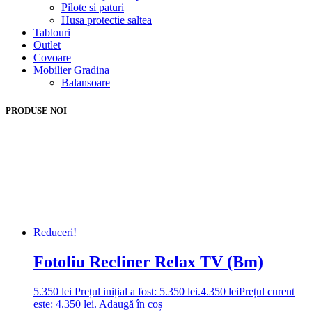
Pilote si paturi
Husa protectie saltea
Tablouri
Outlet
Covoare
Mobilier Gradina
Balansoare
PRODUSE NOI
Reduceri!
Fotoliu Recliner Relax TV (Bm)
5.350
lei
Prețul inițial a fost: 5.350 lei.
4.350
lei
Prețul curent
este: 4.350 lei.
Adaugă în coș