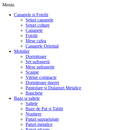
Meniu
Canapele si Fotolii
Seturi canapele
Seturi coltare
Canapele
Fotolii
Mese cafea
Canapele Oriental
Mobilier
Dormitoare
Set sufragerii
Mese sufragerie
Scaune
Vitrine compacte
Dormitoare tineret
Pantofare și Dulapuri Metalice
Banchete
Baze si saltele
Saltele
Baze de Pat și Tablii
Noptiere
Paturi supraetajate
Paturi metalice
Paturi pliante