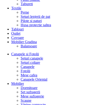
Tabureti
Textile
Perne
Seturi lenjerii de pat
Pilote si paturi
Husa protectie saltea
Tablouri
Outlet
Covoare
Mobilier Gradina
Balansoare
Canapele si Fotolii
Seturi canapele
Seturi coltare
Canapele
Fotolii
Mese cafea
Canapele Oriental
Mobilier
Dormitoare
Set sufragerii
Mese sufragerie
Scaune
Vitrine compacte