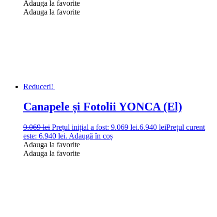
Adauga la favorite
Adauga la favorite
Reduceri!
Canapele și Fotolii YONCA (El)
9.069
lei
Prețul inițial a fost: 9.069 lei.
6.940
lei
Prețul curent
este: 6.940 lei.
Adaugă în coș
Adauga la favorite
Adauga la favorite