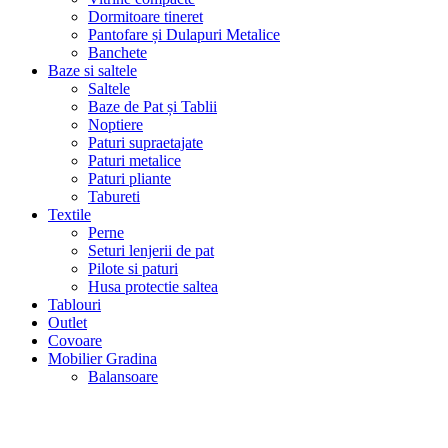
Dormitoare tineret
Pantofare și Dulapuri Metalice
Banchete
Baze si saltele
Saltele
Baze de Pat și Tablii
Noptiere
Paturi supraetajate
Paturi metalice
Paturi pliante
Tabureti
Textile
Perne
Seturi lenjerii de pat
Pilote si paturi
Husa protectie saltea
Tablouri
Outlet
Covoare
Mobilier Gradina
Balansoare