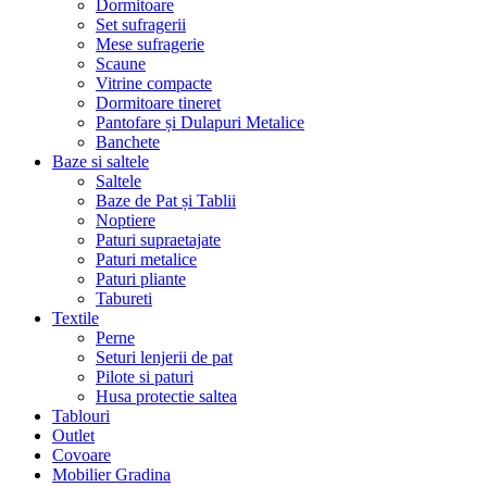
Dormitoare
Set sufragerii
Mese sufragerie
Scaune
Vitrine compacte
Dormitoare tineret
Pantofare și Dulapuri Metalice
Banchete
Baze si saltele
Saltele
Baze de Pat și Tablii
Noptiere
Paturi supraetajate
Paturi metalice
Paturi pliante
Tabureti
Textile
Perne
Seturi lenjerii de pat
Pilote si paturi
Husa protectie saltea
Tablouri
Outlet
Covoare
Mobilier Gradina