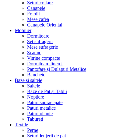
Seturi coltare
Canapele
Fotolii
Mese cafea
Canapele Oriental
Mobilier
Dormitoare
Set sufragerii
Mese sufragerie
Scaune
Vitrine compacte
Dormitoare tineret
Pantofare și Dulapuri Metalice
Banchete
Baze si saltele
Saltele
Baze de Pat și Tablii
Noptiere
Paturi supraetajate
Paturi metalice
Paturi pliante
Tabureti
Textile
Perne
Seturi lenjerii de pat