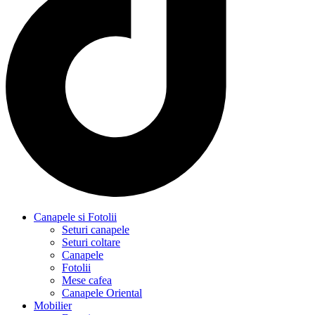
Canapele si Fotolii
Seturi canapele
Seturi coltare
Canapele
Fotolii
Mese cafea
Canapele Oriental
Mobilier