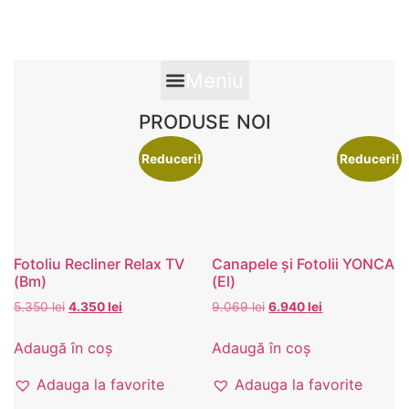
Meniu
PRODUSE NOI
Reduceri!
Reduceri!
Fotoliu Recliner Relax TV
Canapele și Fotolii YONCA
(Bm)
(El)
Prețul
Prețul
Prețul
Prețul
5.350
lei
4.350
lei
9.069
lei
6.940
lei
inițial
curent
inițial
curent
a
este:
a
este:
Adaugă în coș
Adaugă în coș
fost:
4.350 lei.
fost:
6.940 lei.
5.350 lei.
9.069 lei.
Adauga la favorite
Adauga la favorite