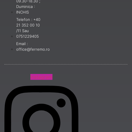
09.30-18.30 ;
Duminica :
INCHIS
Telefon : +40
21 352 00 10
/11 Sau
0751229405
Email :
office@ferremo.ro
Instagram