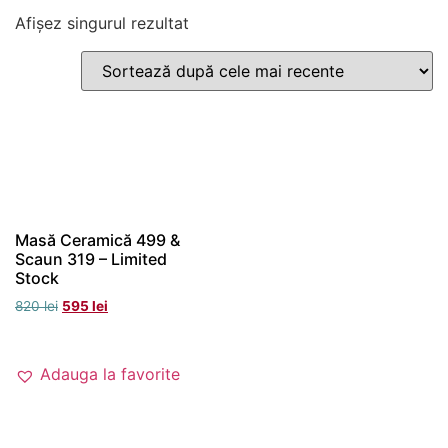
Afișez singurul rezultat
Masă Ceramică 499 &
Scaun 319 – Limited
Stock
Prețul
Prețul
820
lei
595
lei
inițial
curent
Adaugă în coș
a
este:
fost:
595 lei.
Adauga la favorite
820 lei.