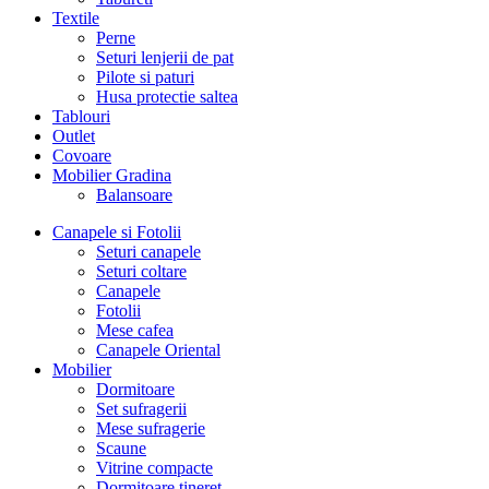
Textile
Perne
Seturi lenjerii de pat
Pilote si paturi
Husa protectie saltea
Tablouri
Outlet
Covoare
Mobilier Gradina
Balansoare
Canapele si Fotolii
Seturi canapele
Seturi coltare
Canapele
Fotolii
Mese cafea
Canapele Oriental
Mobilier
Dormitoare
Set sufragerii
Mese sufragerie
Scaune
Vitrine compacte
Dormitoare tineret