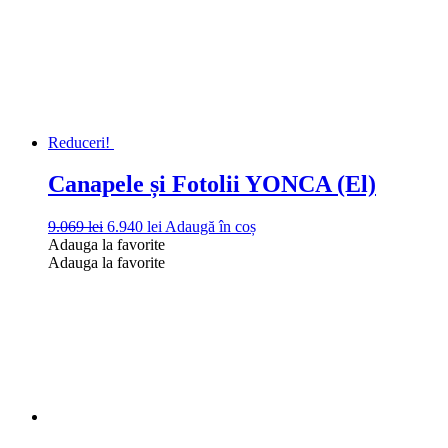
fost:
4.350 lei.
5.350 lei.
Reduceri!
Canapele și Fotolii YONCA (El)
Prețul
Prețul
9.069
lei
6.940
lei
Adaugă în coș
inițial
curent
Adauga la favorite
a
este:
Adauga la favorite
fost:
6.940 lei.
9.069 lei.