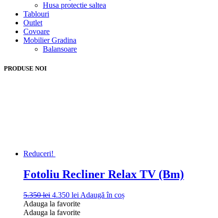
Husa protectie saltea
Tablouri
Outlet
Covoare
Mobilier Gradina
Balansoare
PRODUSE NOI
Reduceri!
Fotoliu Recliner Relax TV (Bm)
Prețul
Prețul
5.350
lei
4.350
lei
Adaugă în coș
inițial
curent
Adauga la favorite
a
este:
Adauga la favorite