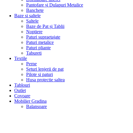
Pantofare și Dulapuri Metalice
Banchete
Baze si saltele
Saltele
Baze de Pat și Tablii
Noptiere
Paturi supraetajate
Paturi metalice
Paturi pliante
Tabureti
Textile
Perne
Seturi lenjerii de pat
Pilote si paturi
Husa protectie saltea
Tablouri
Outlet
Covoare
Mobilier Gradina
Balansoare