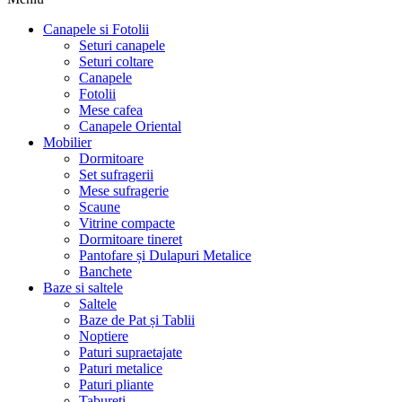
Canapele si Fotolii
Seturi canapele
Seturi coltare
Canapele
Fotolii
Mese cafea
Canapele Oriental
Mobilier
Dormitoare
Set sufragerii
Mese sufragerie
Scaune
Vitrine compacte
Dormitoare tineret
Pantofare și Dulapuri Metalice
Banchete
Baze si saltele
Saltele
Baze de Pat și Tablii
Noptiere
Paturi supraetajate
Paturi metalice
Paturi pliante
Tabureti