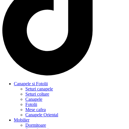
Canapele si Fotolii
Seturi canapele
Seturi coltare
Canapele
Fotolii
Mese cafea
Canapele Oriental
Mobilier
Dormitoare