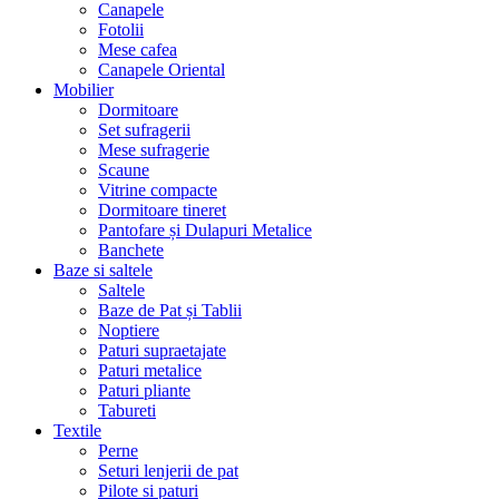
Canapele
Fotolii
Mese cafea
Canapele Oriental
Mobilier
Dormitoare
Set sufragerii
Mese sufragerie
Scaune
Vitrine compacte
Dormitoare tineret
Pantofare și Dulapuri Metalice
Banchete
Baze si saltele
Saltele
Baze de Pat și Tablii
Noptiere
Paturi supraetajate
Paturi metalice
Paturi pliante
Tabureti
Textile
Perne
Seturi lenjerii de pat
Pilote si paturi