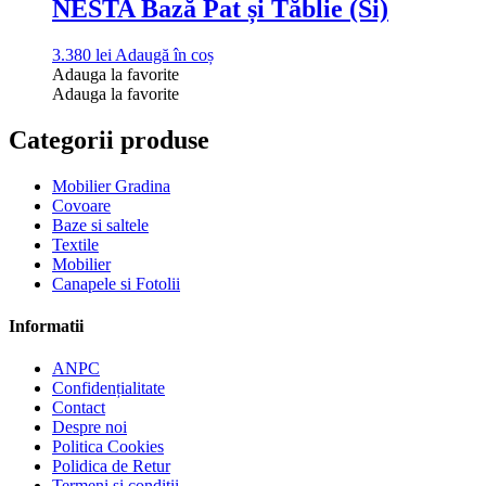
NESTA Bază Pat și Tăblie (Si)
3.380
lei
Adaugă în coș
Adauga la favorite
Adauga la favorite
Categorii produse
Mobilier Gradina
Covoare
Baze si saltele
Textile
Mobilier
Canapele si Fotolii
Informatii
ANPC
Confidențialitate
Contact
Despre noi
Politica Cookies
Polidica de Retur
Termeni și condiții