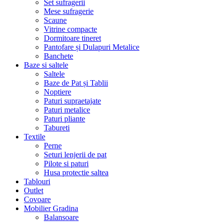
Set sufragerii
Mese sufragerie
Scaune
Vitrine compacte
Dormitoare tineret
Pantofare și Dulapuri Metalice
Banchete
Baze si saltele
Saltele
Baze de Pat și Tablii
Noptiere
Paturi supraetajate
Paturi metalice
Paturi pliante
Tabureti
Textile
Perne
Seturi lenjerii de pat
Pilote si paturi
Husa protectie saltea
Tablouri
Outlet
Covoare
Mobilier Gradina
Balansoare