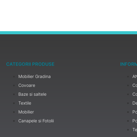
CATEGORII PRODUSE
INFORM
Mobilier Gradina
A
Covoare
Co
Baze si saltele
C
Textile
De
Mobilier
Po
Canapele si Fotolii
Po
Te