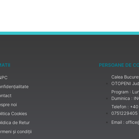
ATII
PERSOANE DE C
Calea Bucures
NPC
OTOPENI Jud
nfidențialitate
Program : Lu
ontact
Duminica : I
spre noi
Telefon : +40
0751229405
litica Cookies
Email : offic
lidica de Retur
rmeni și condiții