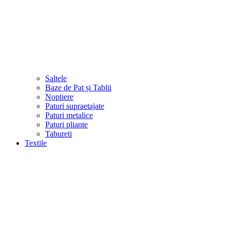
Saltele
Baze de Pat și Tablii
Noptiere
Paturi supraetajate
Paturi metalice
Paturi pliante
Tabureti
Textile