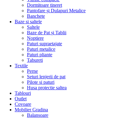
Dormitoare tineret
Pantofare și Dulapuri Metalice
Banchete
Baze si saltele
Saltele
Baze de Pat și Tablii
Noptiere
Paturi supraetajate
Paturi metalice
Paturi pliante
Tabureti
Textile
Perne
Seturi lenjerii de pat
Pilote si paturi
Husa protectie saltea
Tablouri
Outlet
Covoare
Mobilier Gradina
Balansoare