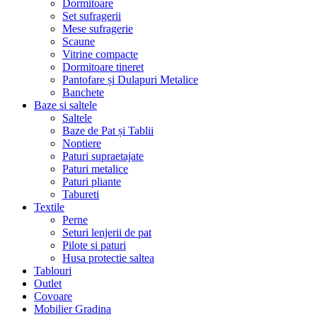
Dormitoare
Set sufragerii
Mese sufragerie
Scaune
Vitrine compacte
Dormitoare tineret
Pantofare și Dulapuri Metalice
Banchete
Baze si saltele
Saltele
Baze de Pat și Tablii
Noptiere
Paturi supraetajate
Paturi metalice
Paturi pliante
Tabureti
Textile
Perne
Seturi lenjerii de pat
Pilote si paturi
Husa protectie saltea
Tablouri
Outlet
Covoare
Mobilier Gradina