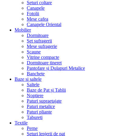
Seturi coltare
Canapele
Fotolii
Mese cafea
Canapele Oriental
Mobilier
Dormitoare
Set sufragerii
Mese sufragerie
Scaune
Vitrine compacte
Dormitoare tineret
Pantofare și Dulapuri Metalice
Banchete
Baze si saltele
Saltele
Baze de Pat și Tablii
Noptiere
Paturi supraetajate
Paturi metalice
Paturi pliante
Tabureti
Textile
Perne
Seturi lenjerii de pat