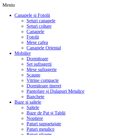
Meniu
Canapele si Fotolii
Seturi canapele
Seturi coltare
Canapele
Fotolii
Mese cafea
Canapele Oriental
Mobilier
Dormitoare
Set sufragerii
Mese sufragerie
Scaune
Vitrine compacte
Dormitoare tineret
Pantofare și Dulapuri Metalice
Banchete
Baze si saltele
Saltele
Baze de Pat și Tablii
Noptiere
Paturi supraetajate
Paturi metalice
Paturi pliante