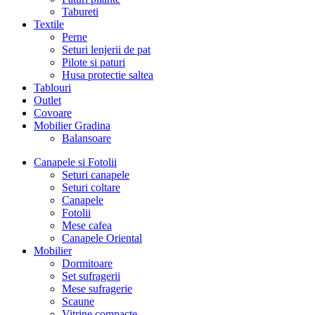
Tabureti
Textile
Perne
Seturi lenjerii de pat
Pilote si paturi
Husa protectie saltea
Tablouri
Outlet
Covoare
Mobilier Gradina
Balansoare
Canapele si Fotolii
Seturi canapele
Seturi coltare
Canapele
Fotolii
Mese cafea
Canapele Oriental
Mobilier
Dormitoare
Set sufragerii
Mese sufragerie
Scaune
Vitrine compacte