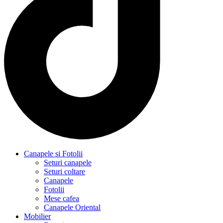
Canapele si Fotolii
Seturi canapele
Seturi coltare
Canapele
Fotolii
Mese cafea
Canapele Oriental
Mobilier