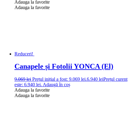
Adauga la favorite
Adauga la favorite
Reduceri!
Canapele și Fotolii YONCA (El)
9.069
lei
Prețul inițial a fost: 9.069 lei.
6.940
lei
Prețul curent
este: 6.940 lei.
Adaugă în coș
Adauga la favorite
Adauga la favorite