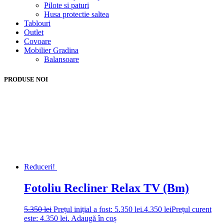
Pilote si paturi
Husa protectie saltea
Tablouri
Outlet
Covoare
Mobilier Gradina
Balansoare
PRODUSE NOI
Reduceri!
Fotoliu Recliner Relax TV (Bm)
5.350
lei
Prețul inițial a fost: 5.350 lei.
4.350
lei
Prețul curent
este: 4.350 lei.
Adaugă în coș