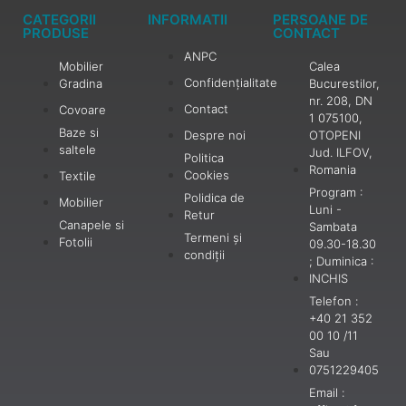
CATEGORII
INFORMATII
PERSOANE DE
PRODUSE
CONTACT
ANPC
Mobilier
Calea
Confidențialitate
Gradina
Bucurestilor,
nr. 208, DN
Contact
Covoare
1 075100,
Baze si
Despre noi
OTOPENI
saltele
Jud. ILFOV,
Politica
Romania
Cookies
Textile
Program :
Polidica de
Mobilier
Luni -
Retur
Canapele si
Sambata
Termeni și
Fotolii
09.30-18.30
condiții
; Duminica :
INCHIS
Telefon :
+40 21 352
00 10 /11
Sau
0751229405
Email :