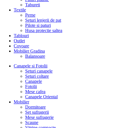
Tabureti
Textile
Perne
Seturi lenjerii de pat
Pilote si paturi
Husa protectie saltea
Tablouri
Outlet
Covoare
Mobilier Gradina
Balansoare
Canapele si Fotolii
Seturi canapele
Seturi coltare
Canapele
Fotolii
Mese cafea
Canapele Oriental
Mobilier
Dormitoare
Set sufragerii
Mese sufragerie
Scaune
Vitrine compacte