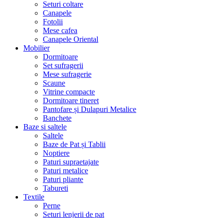
Seturi coltare
Canapele
Fotolii
Mese cafea
Canapele Oriental
Mobilier
Dormitoare
Set sufragerii
Mese sufragerie
Scaune
Vitrine compacte
Dormitoare tineret
Pantofare și Dulapuri Metalice
Banchete
Baze si saltele
Saltele
Baze de Pat și Tablii
Noptiere
Paturi supraetajate
Paturi metalice
Paturi pliante
Tabureti
Textile
Perne
Seturi lenjerii de pat