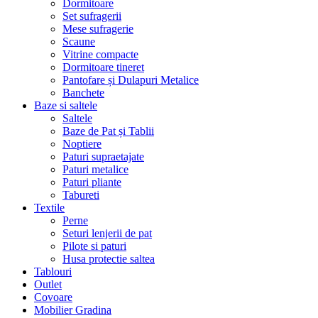
Dormitoare
Set sufragerii
Mese sufragerie
Scaune
Vitrine compacte
Dormitoare tineret
Pantofare și Dulapuri Metalice
Banchete
Baze si saltele
Saltele
Baze de Pat și Tablii
Noptiere
Paturi supraetajate
Paturi metalice
Paturi pliante
Tabureti
Textile
Perne
Seturi lenjerii de pat
Pilote si paturi
Husa protectie saltea
Tablouri
Outlet
Covoare
Mobilier Gradina