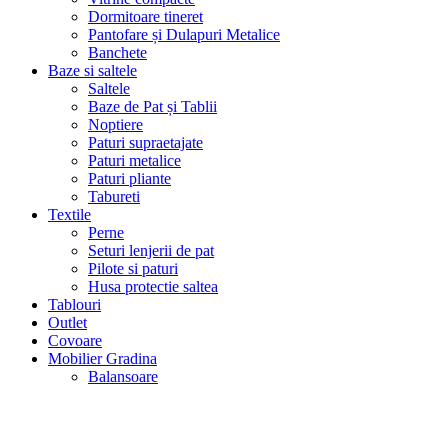
Dormitoare tineret
Pantofare și Dulapuri Metalice
Banchete
Baze si saltele
Saltele
Baze de Pat și Tablii
Noptiere
Paturi supraetajate
Paturi metalice
Paturi pliante
Tabureti
Textile
Perne
Seturi lenjerii de pat
Pilote si paturi
Husa protectie saltea
Tablouri
Outlet
Covoare
Mobilier Gradina
Balansoare