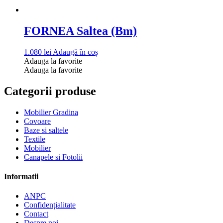
FORNEA Saltea (Bm)
1.080
lei
Adaugă în coș
Adauga la favorite
Adauga la favorite
Categorii produse
Mobilier Gradina
Covoare
Baze si saltele
Textile
Mobilier
Canapele si Fotolii
Informatii
ANPC
Confidențialitate
Contact
Despre noi