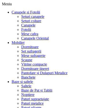
Meniu
Canapele si Fotolii
Seturi canapele
Seturi coltare
Canapele
Fotolii
Mese cafea
Canapele Oriental
Mobilier
Dormitoare
Set sufragerii
Mese sufragerie
Scaune
Vitrine compacte
Dormitoare tineret
Pantofare și Dulapuri Metalice
Banchete
Baze si saltele
Saltele
Baze de Pat și Tablii
Noptiere
Paturi supraetajate
Paturi metalice
Paturi pliante