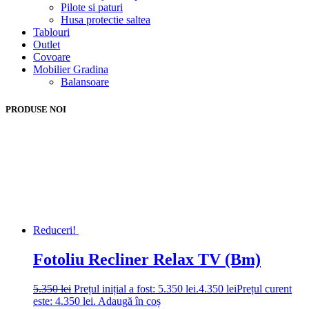
Pilote si paturi
Husa protectie saltea
Tablouri
Outlet
Covoare
Mobilier Gradina
Balansoare
PRODUSE NOI
Reduceri!
Fotoliu Recliner Relax TV (Bm)
5.350
lei
Prețul inițial a fost: 5.350 lei.
4.350
lei
Prețul curent
este: 4.350 lei.
Adaugă în coș