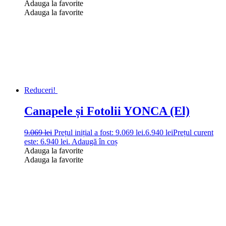
Adauga la favorite
Adauga la favorite
Reduceri!
Canapele și Fotolii YONCA (El)
9.069
lei
Prețul inițial a fost: 9.069 lei.
6.940
lei
Prețul curent
este: 6.940 lei.
Adaugă în coș
Adauga la favorite
Adauga la favorite