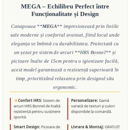
MEGA – Echilibru Perfect între
Funcționalitate și Design
Canapeaua **
MEGA
** impresionează prin liniile
sale moderne și confortul avansat, fiind locul unde
eleganța se îmbină cu durabilitatea. Proiectată cu
un șezut pe sistem de arcuri **HRS Bonnel** și
picioare înalte de 15cm pentru o igienizare facilă,
acest model garantează o rezistență superioară în
timp, prioritizând relaxarea prin designul său
ergonomic.
Confort HRS:
Sistem de
Personalizare:
Gamă
arcuri HRS Bonnel de înaltă
variată de texturi și culori
rezistență pentru susținere
disponibile la comandă.
sporită.
Smart Design:
Picioare de
Livrare & Montaj:
GRATUIT