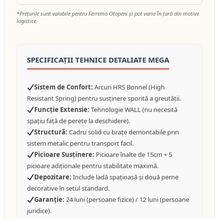
*Prețurile sunt valabile pentru Ferremo Otopeni și pot varia în țară din motive
logistice.
SPECIFICAȚII TEHNICE DETALIATE MEGA
Sistem de Confort:
Arcuri HRS Bonnel (High
Resistant Spring) pentru susținere sporită a greutății.
Funcție Extensie:
Tehnologie WALL (nu necesită
spațiu față de perete la deschidere).
Structură:
Cadru solid cu brațe demontabile prin
sistem metalic pentru transport facil.
Picioare Susținere:
Picioare înalte de 15cm + 5
picioare adiționale pentru stabilitate maximă.
Depozitare:
Include ladă spațioasă și două perne
decorative în setul standard.
Garanție:
24 luni (persoane fizice) / 12 luni (persoane
juridice).