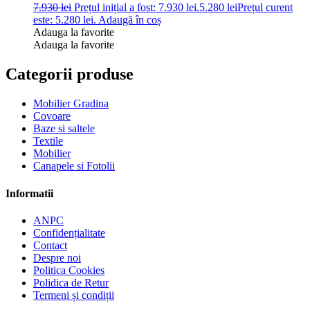
7.930
lei
Prețul inițial a fost: 7.930 lei.
5.280
lei
Prețul curent
este: 5.280 lei.
Adaugă în coș
Adauga la favorite
Adauga la favorite
Categorii produse
Mobilier Gradina
Covoare
Baze si saltele
Textile
Mobilier
Canapele si Fotolii
Informatii
ANPC
Confidențialitate
Contact
Despre noi
Politica Cookies
Polidica de Retur
Termeni și condiții