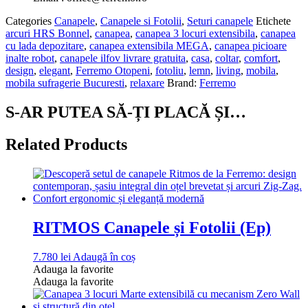
Categories
Canapele
,
Canapele si Fotolii
,
Seturi canapele
Etichete
arcuri HRS Bonnel
,
canapea
,
canapea 3 locuri extensibila
,
canapea
cu lada depozitare
,
canapea extensibila MEGA
,
canapea picioare
inalte robot
,
canapele ilfov livrare gratuita
,
casa
,
coltar
,
comfort
,
design
,
elegant
,
Ferremo Otopeni
,
fotoliu
,
lemn
,
living
,
mobila
,
mobila sufragerie Bucuresti
,
relaxare
Brand:
Ferremo
S-AR PUTEA SĂ-ȚI PLACĂ ȘI…
Related Products
RITMOS Canapele și Fotolii (Ep)
7.780
lei
Adaugă în coș
Adauga la favorite
Adauga la favorite