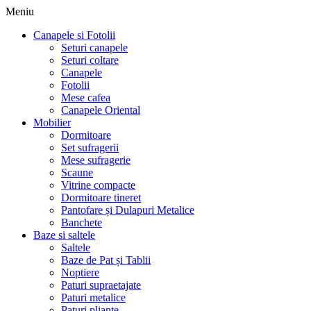
Meniu
Canapele si Fotolii
Seturi canapele
Seturi coltare
Canapele
Fotolii
Mese cafea
Canapele Oriental
Mobilier
Dormitoare
Set sufragerii
Mese sufragerie
Scaune
Vitrine compacte
Dormitoare tineret
Pantofare și Dulapuri Metalice
Banchete
Baze si saltele
Saltele
Baze de Pat și Tablii
Noptiere
Paturi supraetajate
Paturi metalice
Paturi pliante