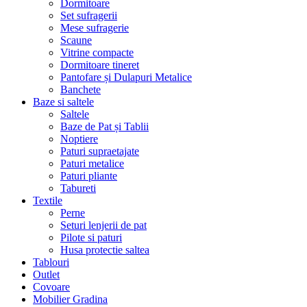
Dormitoare
Set sufragerii
Mese sufragerie
Scaune
Vitrine compacte
Dormitoare tineret
Pantofare și Dulapuri Metalice
Banchete
Baze si saltele
Saltele
Baze de Pat și Tablii
Noptiere
Paturi supraetajate
Paturi metalice
Paturi pliante
Tabureti
Textile
Perne
Seturi lenjerii de pat
Pilote si paturi
Husa protectie saltea
Tablouri
Outlet
Covoare
Mobilier Gradina