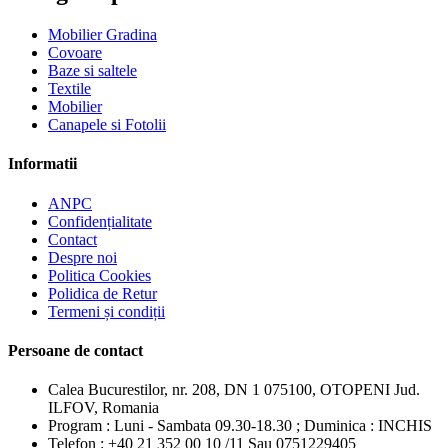
Mobilier Gradina
Covoare
Baze si saltele
Textile
Mobilier
Canapele si Fotolii
Informatii
ANPC
Confidențialitate
Contact
Despre noi
Politica Cookies
Polidica de Retur
Termeni și condiții
Persoane de contact
Calea Bucurestilor, nr. 208, DN 1 075100, OTOPENI Jud.
ILFOV, Romania
Program : Luni - Sambata 09.30-18.30 ; Duminica : INCHIS
Telefon : +40 21 352 00 10 /11 Sau 0751229405